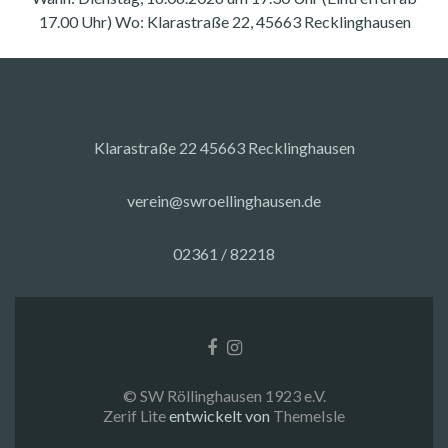
17.00 Uhr) Wo: Klarastraße 22, 45663 Recklinghausen
Klarastraße 22 45663 Recklinghausen
verein@swroellinghausen.de
02361 / 82218
Facebook-
Instagram
Link
Link
© SW Röllinghausen 1923 e.V.
Zerif Lite
entwickelt von
ThemeIsle