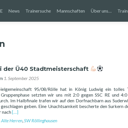
E
News
Trainersuche
Mannschaften
Über uns…
Train
en
ei der Ü40 Stadtmeisterschaft
am
1. September 2025
elgemeinschaft 95/08/Rölle hat in König Ludwig ein tolles 
er Gruppenphase setzten wir uns mit 2:0 gegen SSC RE und 4:
rch. Im Halbfinale trafen wir auf den Dorfnachbarn aus Suderw
 geschlagen geben. Eine Unachtsamkeit bescherte den Surkern d
Read
er nach
[…]
more
n
Alte Herren
,
SW Röllinghausen
about