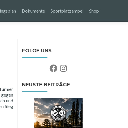
ingsplan
Dokumente
Sportplatzampel
Shop
FOLGE UNS
Facebook
Instagram
NEUSTE BEITRÄGE
Turnier
0 gegen
ich und
en Sieg