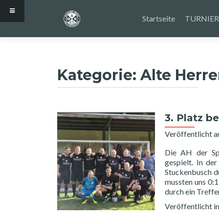
Zum
Inhalt
Startseite
TURNIER
springen
Kategorie:
Alte Herr
3. Platz b
Veröffentlicht 
Die AH der Spi
gespielt. In d
Stuckenbusch du
mussten uns 0:1
durch ein Treff
Veröffentlicht i