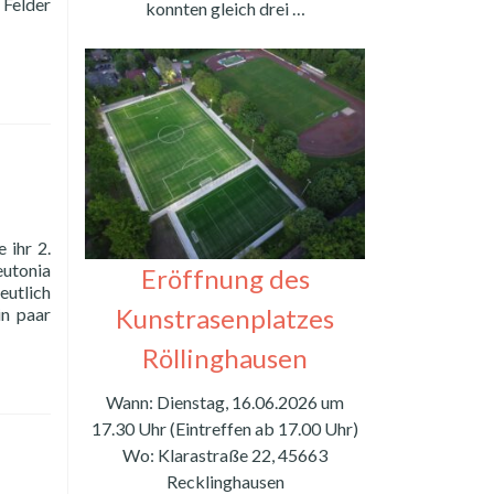
 Felder
konnten gleich drei …
ad
re
out
R
ertags-
r
en
rren
 ihr 2.
eutonia
Eröffnung des
eutlich
Kunstrasenplatzes
in paar
Röllinghausen
Wann: Dienstag, 16.06.2026 um
17.30 Uhr (Eintreffen ab 17.00 Uhr)
Wo: Klarastraße 22, 45663
Recklinghausen