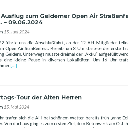
3.
Platz
bei
 Ausflug zum Gelderner Open Air Straßenf
der
. – 09.06.2024
Ü40
Stadtmeisterschaft
am
15. Juni 2024
2 führte uns die Abschlußfahrt, an der 12 AH-Mitglieder teil
m Open Air Straßenfest. Bereits um 8 Uhr startete der erste Tr
ung Geldern. Unterwegs musste dreimal der „Akku“ aufgefüllt wer
s eine kleine Pause in diversen Lokalitäten. Um 16 Uhr traf
Read
ehmer
[…]
more
about
Alt
Herren
Ausflug
tags-Tour der Alten Herren
zum
Gelderner
am
15. Mai 2024
Open
Air
hr trafen sich die AH bei schönem Wetter bereits früh „anne Ec
Straßenfest
 Von dort aus ging es zum ersten Ziel, dem Betonwerk am Ostc
vom