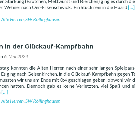
nen Stärkung (Brötchen, Mettwurst und Bierchen) ging es durch die
07.06.
Re
er Wehner nach Oer-Erkenschwick. Ein Stück rein in die Haard
[…]
–
mo
09.06.2024
ab
n
Alte Herren
,
SW Röllinghausen
SW
Vat
Tou
der
en in der Glückauf-Kampfbahn
Alt
He
am
6. Mai 2024
tag konnten die Alten Herren nach einer sehr langen Spielpause
n. Es ging nach Gelsenkirchen, in die Glückauf-Kampfbahn gegen T
 mussten wir uns am Ende mit 0:4 geschlagen geben, obwohl wir d
cen hatten. Dennoch gab es keine Verletzten, viel Spaß und e
Read
m
[…]
more
n
Alte Herren
,
SW Röllinghausen
about
Alte
Herren
in
der
Glückauf-