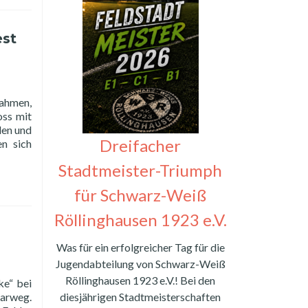
est
nahmen,
oss mit
den und
Dreifacher
en sich
Stadtmeister-Triumph
für Schwarz-Weiß
Röllinghausen 1923 e.V.
Was für ein erfolgreicher Tag für die
Jugendabteilung von Schwarz-Weiß
Röllinghausen 1923 e.V.! Bei den
ke“ bei
harweg.
diesjährigen Stadtmeisterschaften