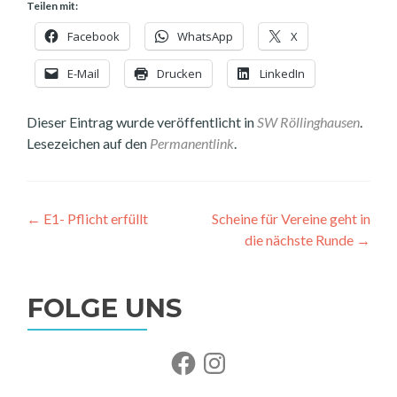
Teilen mit:
Facebook
WhatsApp
X
E-Mail
Drucken
LinkedIn
Dieser Eintrag wurde veröffentlicht in
SW Röllinghausen
.
Lesezeichen auf den
Permanentlink
.
Beitragsnavigation
←
E1- Pflicht erfüllt
Scheine für Vereine geht in
die nächste Runde
→
FOLGE UNS
Facebook
Instagram