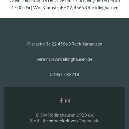
Wann: Dienstag, 16.06.2026 um 17.30 Uhr (Eintreffen ab
17.00 Uhr) Wo: Klarastraße 22, 45663 Recklinghausen
Klarastraße 22 45663 Recklinghausen
verein@swroellinghausen.de
02361 / 82218
Facebook-
Instagram
Link
Link
© SW Röllinghausen 1923 e.V.
Zerif Lite
entwickelt von
ThemeIsle