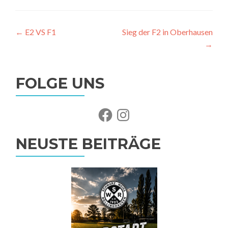
Beitragsnavigation
←
E2 VS F1
Sieg der F2 in Oberhausen
→
FOLGE UNS
Facebook
Instagram
NEUSTE BEITRÄGE