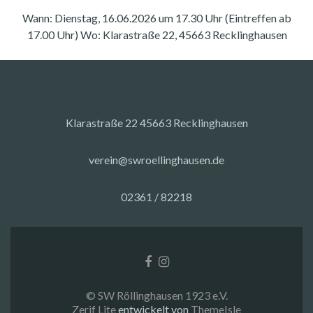
Wann: Dienstag, 16.06.2026 um 17.30 Uhr (Eintreffen ab
17.00 Uhr) Wo: Klarastraße 22, 45663 Recklinghausen
Klarastraße 22 45663 Recklinghausen
verein@swroellinghausen.de
02361 / 82218
Facebook-
Instagram
Link
Link
© SW Röllinghausen 1923 e.V.
Zerif Lite
entwickelt von
ThemeIsle