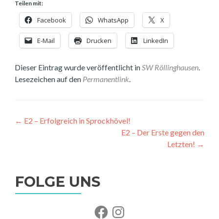
Teilen mit:
Facebook
WhatsApp
X
E-Mail
Drucken
LinkedIn
Dieser Eintrag wurde veröffentlicht in
SW Röllinghausen
.
Lesezeichen auf den
Permanentlink
.
Beitragsnavigation
←
E2 – Erfolgreich in Sprockhövel!
E2 – Der Erste gegen den
Letzten!
→
FOLGE UNS
Facebook
Instagram