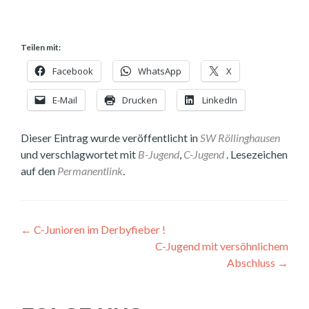
Teilen mit:
Facebook
WhatsApp
X
E-Mail
Drucken
LinkedIn
Dieser Eintrag wurde veröffentlicht in
SW Röllinghausen
und verschlagwortet mit
B-Jugend
,
C-Jugend
. Lesezeichen
auf den
Permanentlink
.
Beitragsnavigation
←
C-Junioren im Derbyfieber !
C-Jugend mit versöhnlichem
Abschluss
→