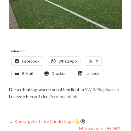
Teilen mit:
Facebook
WhatsApp
X
E-Mail
Drucken
LinkedIn
Dieser Eintrag wurde veröffentlicht in
SW Röllinghausen
.
Lesezeichen auf den
Permanentlink
.
Beitragsnavigation
←
Kampfgeist trotz Niederlage!
Miteinander | WDR2-