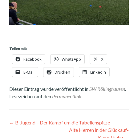
Teilen mit:
Facebook
WhatsApp
X
E-Mail
Drucken
LinkedIn
Dieser Eintrag wurde veröffentlicht in
SW Röllinghausen
.
Lesezeichen auf den
Permanentlink
.
Beitragsnavigation
←
B-Jugend – Der Kampf um die Tabellenspitze
Alte Herren in der Glückauf-
Kampfbahn
→