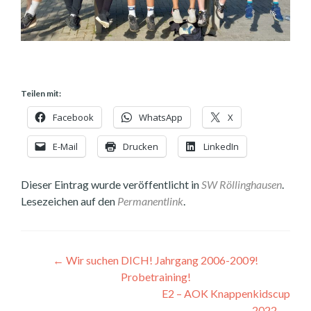
Teilen mit:
Facebook
WhatsApp
X
E-Mail
Drucken
LinkedIn
Dieser Eintrag wurde veröffentlicht in
SW Röllinghausen
.
Lesezeichen auf den
Permanentlink
.
Beitragsnavigation
←
Wir suchen DICH! Jahrgang 2006-2009!
Probetraining!
E2 – AOK Knappenkidscup
2022
→