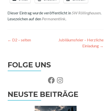
Dieser Eintrag wurde veröffentlicht in
SW Röllinghausen
.
Lesezeichen auf den
Permanentlink
.
Beitragsnavigation
←
D2 – selten
Jubiläumsfeier – Herzliche
Einladung
→
FOLGE UNS
Facebook
Instagram
NEUSTE BEITRÄGE