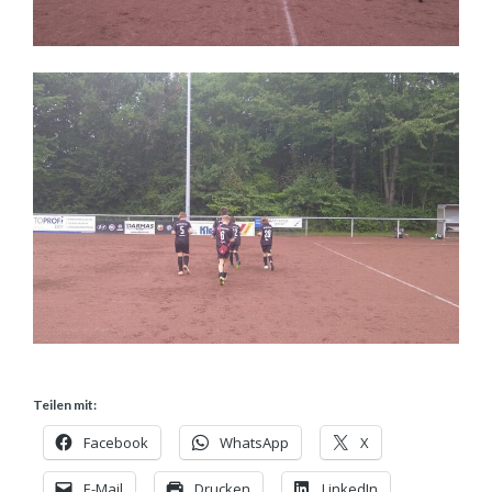
Teilen mit:
Facebook
WhatsApp
X
E-Mail
Drucken
LinkedIn