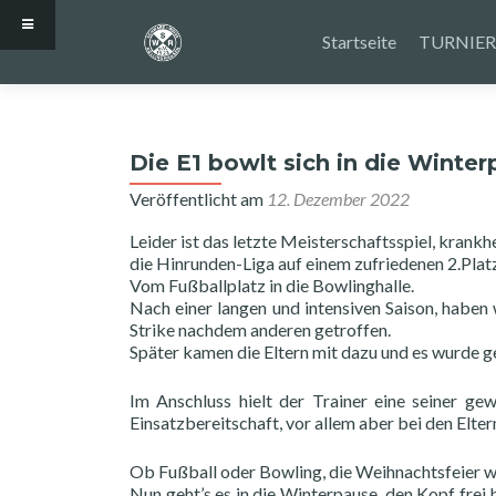
Zum
Inhalt
Startseite
TURNIER
springen
Die E1 bowlt sich in die Winte
Veröffentlicht am
12. Dezember 2022
Leider ist das letzte Meisterschaftsspiel, kra
die Hinrunden-Liga auf einem zufriedenen 2.Plat
Vom Fußballplatz in die Bowlinghalle.
Nach einer langen und intensiven Saison, haben
Strike nachdem anderen getroffen.
Später kamen die Eltern mit dazu und es wurde 
Im Anschluss hielt der Trainer eine seiner g
Einsatzbereitschaft, vor allem aber bei den Elte
Ob Fußball oder Bowling, die Weihnachtsfeier wu
Nun geht’s es in die Winterpause, den Kopf frei