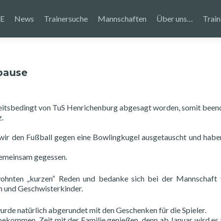
E
News
Trainersuche
Mannschaften
Über uns…
Train
rpause
nkheitsbedingt von TuS Henrichenburg abgesagt worden, somit been
z.
 wir den Fußball gegen eine Bowlingkugel ausgetauscht und habe
gemeinsam gegessen.
ewohnten „kurzen“ Reden und bedanke sich bei der Mannschaft 
rn und Geschwisterkinder.
rde natürlich abgerundet mit den Geschenken für die Spieler.
 bekommen, Zeit mit der Familie genießen, denn ab Januar wird es