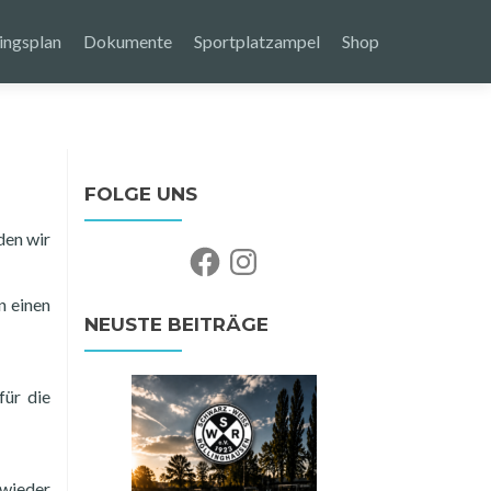
ingsplan
Dokumente
Sportplatzampel
Shop
FOLGE UNS
den wir
Facebook
Instagram
n einen
NEUSTE BEITRÄGE
für die
 wieder