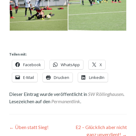
Teilen mit:
Facebook
WhatsApp
X
E-Mail
Drucken
LinkedIn
Dieser Eintrag wurde veröffentlicht in
SW Röllinghausen
.
Lesezeichen auf den
Permanentlink
.
Beitragsnavigation
←
Üben statt Sieg!
E2 – Glücklich aber nicht
ganz unverdient!
→