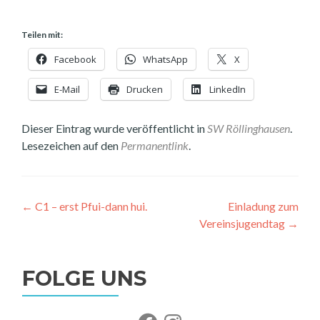
Teilen mit:
Facebook
WhatsApp
X
E-Mail
Drucken
LinkedIn
Dieser Eintrag wurde veröffentlicht in
SW Röllinghausen
.
Lesezeichen auf den
Permanentlink
.
Beitragsnavigation
←
C1 – erst Pfui-dann hui.
Einladung zum
Vereinsjugendtag
→
FOLGE UNS
Facebook
Instagram