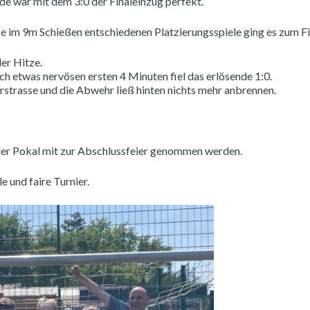
de war mit dem 3:0 der Finaleinzug perfekt.
se im 9m Schießen entschiedenen Platzierungsspiele ging es zum Fi
er Hitze.
h etwas nervösen ersten 4 Minuten fiel das erlösende 1:0.
gerstrasse und die Abwehr ließ hinten nichts mehr anbrennen.
 der Pokal mit zur Abschlussfeier genommen werden.
 und faire Turnier.