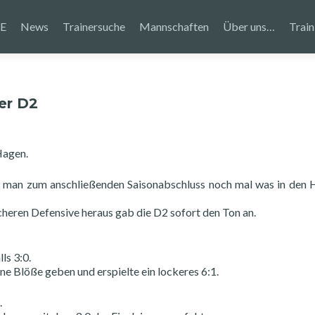
E
News
Trainersuche
Mannschaften
Über uns…
Train
er D2
Hagen.
dass man zum anschließenden Saisonabschluss noch mal was in den
sicheren Defensive heraus gab die D2 sofort den Ton an.
ls 3:0.
ne Blöße geben und erspielte ein lockeres 6:1.
.