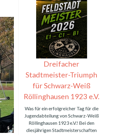
Dreifacher
Stadtmeister-Triumph
für Schwarz-Weiß
Röllinghausen 1923 e.V.
Was für ein erfolgreicher Tag für die
Jugendabteilung von Schwarz-Weiß
Röllinghausen 1923 e.V.! Bei den
diesjährigen Stadtmeisterschaften