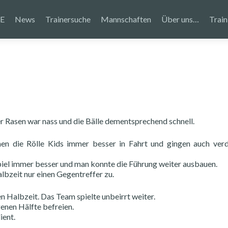
E
News
Trainersuche
Mannschaften
Über uns…
Train
er Rasen war nass und die Bälle dementsprechend schnell.
n die Rölle Kids immer besser in Fahrt und gingen auch verd
el immer besser und man konnte die Führung weiter ausbauen.
albzeit nur einen Gegentreffer zu.
en Halbzeit. Das Team spielte unbeirrt weiter.
genen Hälfte befreien.
ient.