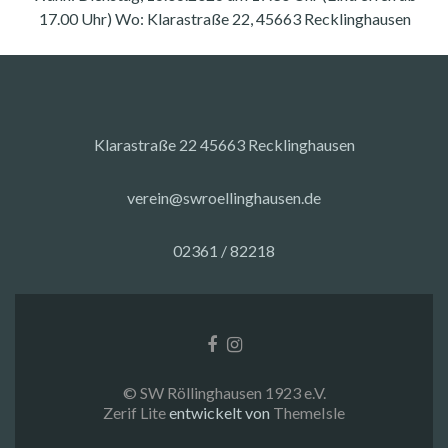
17.00 Uhr) Wo: Klarastraße 22, 45663 Recklinghausen
Klarastraße 22 45663 Recklinghausen
verein@swroellinghausen.de
02361 / 82218
Facebook-
Instagram
Link
Link
© SW Röllinghausen 1923 e.V.
Zerif Lite
entwickelt von
ThemeIsle