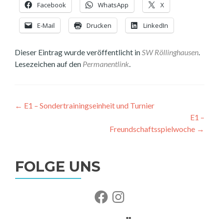
Facebook
WhatsApp
X
E-Mail
Drucken
LinkedIn
Dieser Eintrag wurde veröffentlicht in
SW Röllinghausen
.
Lesezeichen auf den
Permanentlink
.
Beitragsnavigation
←
E1 – Sondertrainingseinheit und Turnier
E1 –
Freundschaftsspielwoche
→
FOLGE UNS
Facebook
Instagram