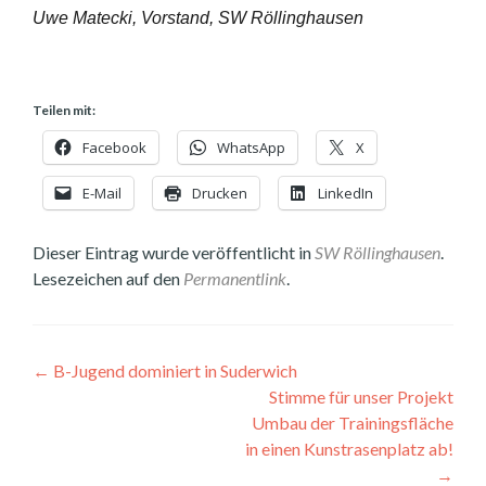
Uwe Matecki, Vorstand, SW Röllinghausen
Teilen mit:
Facebook
WhatsApp
X
E-Mail
Drucken
LinkedIn
Dieser Eintrag wurde veröffentlicht in
SW Röllinghausen
.
Lesezeichen auf den
Permanentlink
.
Beitragsnavigation
←
B-Jugend dominiert in Suderwich
Stimme für unser Projekt
Umbau der Trainingsfläche
in einen Kunstrasenplatz ab!
→