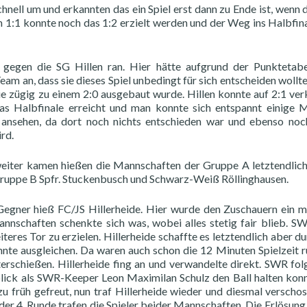
nell um und erkannten das ein Spiel erst dann zu Ende ist, wenn d
 1:1 konnte noch das 1:2 erzielt werden und der Weg ins Halbfin
 gegen die SG Hillen ran. Hier hätte aufgrund der Punktetabe
m an, dass sie dieses Spiel unbedingt für sich entscheiden wollte
die zügig zu einem 2:0 ausgebaut wurde. Hillen konnte auf 2:1 ver
das Halbfinale erreicht und man konnte sich entspannt einige 
 ansehen, da dort noch nichts entschieden war und ebenso noc
rd.
weiter kamen hießen die Mannschaften der Gruppe A letztendlic
Gruppe B Spfr. Stuckenbusch und Schwarz-Weiß Röllinghausen.
Gegner hieß FC/JS Hillerheide. Hier wurde den Zuschauern ein m
nnschaften schenkte sich was, wobei alles stetig fair blieb. S
teres Tor zu erzielen. Hillerheide schaffte es letztendlich aber du
e ausgleichen. Da waren auch schon die 12 Minuten Spielzeit 
rschießen. Hillerheide fing an und verwandelte direkt. SWR fol
tblick als SWR-Keeper Leon Maximilan Schulz den Ball halten kon
u früh gefreut, nun traf Hillerheide wieder und diesmal verschos
der 4. Runde trafen die Spieler beider Mannschaften. Die Erlösung