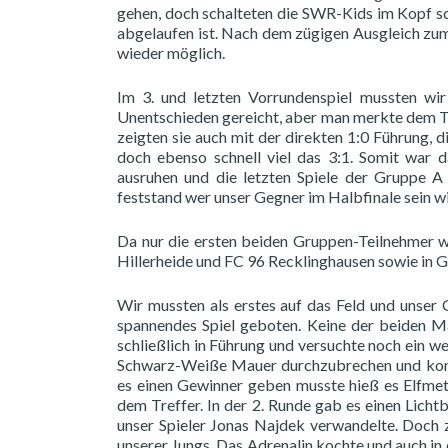
gehen, doch schalteten die SWR-Kids im Kopf sch
abgelaufen ist. Nach dem zügigen Ausgleich zum
wieder möglich.
Im 3. und letzten Vorrundenspiel mussten wir
Unentschieden gereicht, aber man merkte dem Tea
zeigten sie auch mit der direkten 1:0 Führung, 
doch ebenso schnell viel das 3:1. Somit war 
ausruhen und die letzten Spiele der Gruppe A
feststand wer unser Gegner im Halbfinale sein wi
Da nur die ersten beiden Gruppen-Teilnehmer 
Hillerheide und FC 96 Recklinghausen sowie in 
Wir mussten als erstes auf das Feld und unser 
spannendes Spiel geboten. Keine der beiden Ma
schließlich in Führung und versuchte noch ein wei
Schwarz-Weiße Mauer durchzubrechen und konnt
es einen Gewinner geben musste hieß es Elfmete
dem Treffer. In der 2. Runde gab es einen Lich
unser Spieler Jonas Najdek verwandelte. Doch z
unserer Jungs. Das Adrenalin kochte und auch in 