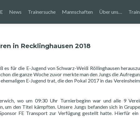
E
News
Trainersuche
Mannschaften
Über uns…
Train
oren in Recklinghausen 2018
eß es für die E-Jugend von Schwarz-Weiß Röllinghausen herauszu
. Schon die ganze Woche zuvor merkte man den Jungs die Aufregu
r ehemaligen E-Jugend trat, die den Pokal 2017 in das Vereinsheim
derwich, wo um 09:30 Uhr Turnierbeginn war und alle 9 Verei
en, um den Titel kämpften. Unsere Jungs befanden sich in Grupp
 Sponsor FE Transport zur Verfügung gestellt hatte. Hierfür ein