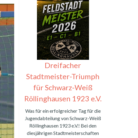
Dreifacher
Stadtmeister-Triumph
für Schwarz-Weiß
Röllinghausen 1923 e.V.
Was für ein erfolgreicher Tag für die
Jugendabteilung von Schwarz-Weiß
Röllinghausen 1923 e.V.! Bei den
diesjährigen Stadtmeisterschaften