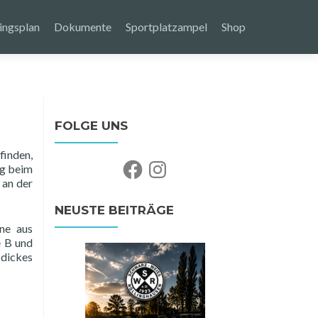
ingsplan
Dokumente
Sportplatzampel
Shop
FOLGE UNS
finden,
Facebook
Instagram
ng beim
 an der
NEUSTE BEITRÄGE
ne aus
e B und
 dickes