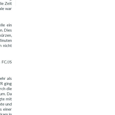
ie Zeit
ale war
lle ein
n. Dies
kürzen,
Minuten
h nicht
h FC/JS
ehr als
WR ging
rch die
rum. Da
gte mit
nte und
s einer
 kam in