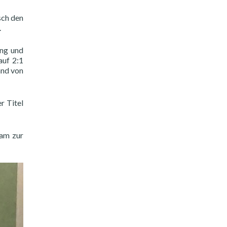
sch den
.
ung und
auf 2:1
and von
r Titel
eam zur