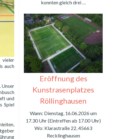
konnten gleich drei …
 vieler
ls auch
Eröffnung des
. Unser
Kunstrasenplatzes
enbusch
aft und
Röllinghausen
s Spiel
Wann: Dienstag, 16.06.2026 um
17.30 Uhr (Eintreffen ab 17.00 Uhr)
leiten,
Wo: Klarastraße 22, 45663
stgeber
Recklinghausen
Führung