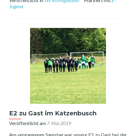
Veröffentlicht in
SW Röllinghausen
Markiert mit
E-
E1:
Jugend
Test
bei
VFB
Bör
E2 zu Gast im Katzenbusch
Veröffentlicht am
7. Mai 2019
Am vergangenen Samstag war unsere E2 zu Gast bei der