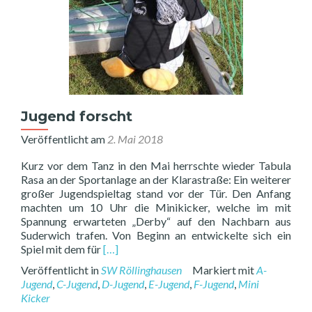
Jugend forscht
Veröffentlicht am
2. Mai 2018
Kurz vor dem Tanz in den Mai herrschte wieder Tabula
Rasa an der Sportanlage an der Klarastraße: Ein weiterer
großer Jugendspieltag stand vor der Tür. Den Anfang
machten um 10 Uhr die Minikicker, welche im mit
Spannung erwarteten „Derby“ auf den Nachbarn aus
Suderwich trafen. Von Beginn an entwickelte sich ein
Read
Spiel mit dem für
[…]
more
Veröffentlicht in
SW Röllinghausen
Markiert mit
A-
about
Jugend
,
C-Jugend
,
D-Jugend
,
E-Jugend
,
F-Jugend
,
Mini
Jugend
Kicker
forscht