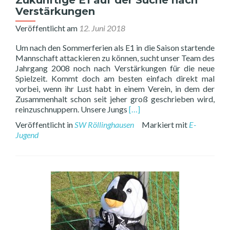
Zukünftige E1 auf der Suche nach
Verstärkungen
Veröffentlicht am
12. Juni 2018
Um nach den Sommerferien als E1 in die Saison startende
Mannschaft attackieren zu können, sucht unser Team des
Jahrgang 2008 noch nach Verstärkungen für die neue
Spielzeit. Kommt doch am besten einfach direkt mal
vorbei, wenn ihr Lust habt in einem Verein, in dem der
Zusammenhalt schon seit jeher groß geschrieben wird,
Read
reinzuschnuppern. Unsere Jungs
[…]
more
Veröffentlicht in
SW Röllinghausen
Markiert mit
E-
about
Jugend
Zukünftige
E1
auf
der
Suche
nach
Verstärkungen