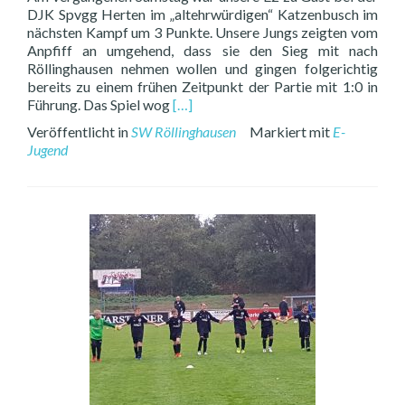
DJK Spvgg Herten im „altehrwürdigen“ Katzenbusch im
nächsten Kampf um 3 Punkte. Unsere Jungs zeigten vom
Anpfiff an umgehend, dass sie den Sieg mit nach
Röllinghausen nehmen wollen und gingen folgerichtig
bereits zu einem frühen Zeitpunkt der Partie mit 1:0 in
Read
Führung. Das Spiel wog
[…]
more
Veröffentlicht in
SW Röllinghausen
Markiert mit
E-
about
Jugend
E2
zu
Gast
im
Katzenbusch