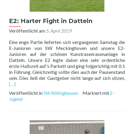
E2: Harter Fight in Datteln
Veröffentlicht am
5. April 2019
Eine enge Partie lieferten sich vergangenen Samstag die
E-Junioren von SW Meckinghoven und unsere E2-
Junioren auf der schönen Kunstrasenrasenanlage in
Datteln. Unsere E2 legte dabei eine sehr ordentliche
erste Halbzeit auf’s Parkett und ging folgerichtig mit 0:1
in Führung. Gleichzeitig sollte dies auch der Pausenstand
Rea
sein. Dies ließ der Gastgeber nicht lange auf sich sitzen,
mor
[…]
abo
Veröffentlicht in
SW Röllinghausen
Markiert mit
E-
E2:
Jugend
Har
Figh
in
Datt