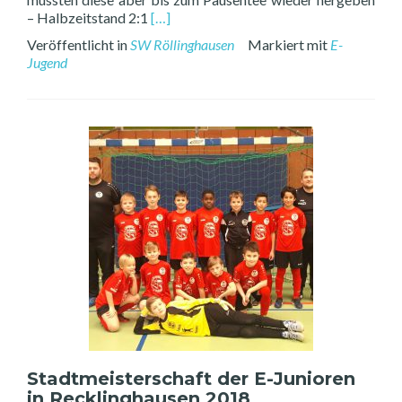
Read
– Halbzeitstand 2:1
[…]
more
Veröffentlicht in
SW Röllinghausen
Markiert mit
E-
about
Jugend
Freundschaftsspiel
E2
–
DSC
Wanne-
Eickel
E2
Stadtmeisterschaft der E-Junioren
in Recklinghausen 2018