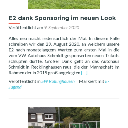
E2 dank Sponsoring im neuen Look
Veröffentlicht am
9. September 2020
Alles neu macht redensartlich der Mai. In diesem Falle
schreiben wir den 29. August 2020, an welchem unsere
E2 nach monatelangem Warten zum ersten Mal in die
vom VW-Autohaus Schmidt gesponserten neuen Trikots
schlüpfen durfte. Großer Dank geht an das Autohaus
Schmidt in Recklinghausen raus, die der Mannschaft im
Read
Rahmen der in 2019 groß angelegten
[…]
more
Veröffentlicht in
SW Röllinghausen
Markiert mit
E-
about
Jugend
E2
dank
Sponsoring
im
neuen
Look