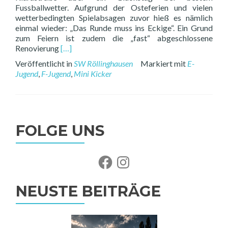
Fussballwetter. Aufgrund der Osteferien und vielen
wetterbedingten Spielabsagen zuvor hieß es nämlich
einmal wieder: „Das Runde muss ins Eckige“. Ein Grund
zum Feiern ist zudem die „fast“ abgeschlossene
Read
Renovierung
[…]
more
Veröffentlicht in
SW Röllinghausen
Markiert mit
E-
about
Jugend
,
F-Jugend
,
Mini Kicker
Samstag,
der
14.
FOLGE UNS
Facebook
Instagram
NEUSTE BEITRÄGE