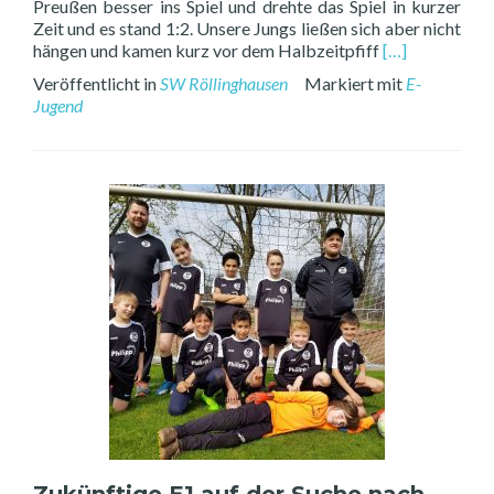
Preußen besser ins Spiel und drehte das Spiel in kurzer
Zeit und es stand 1:2. Unsere Jungs ließen sich aber nicht
Read
hängen und kamen kurz vor dem Halbzeitpfiff
[…]
more
Veröffentlicht in
SW Röllinghausen
Markiert mit
E-
about
Jugend
Spannendes
Freundschaftss
der
E2
in
Hochlarmark