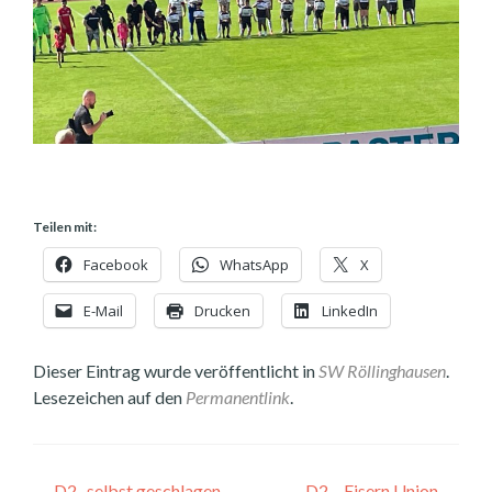
Teilen mit:
Facebook
WhatsApp
X
E-Mail
Drucken
LinkedIn
Dieser Eintrag wurde veröffentlicht in
SW Röllinghausen
.
Lesezeichen auf den
Permanentlink
.
←
D2- selbst geschlagen
D2 – Eisern Union
→