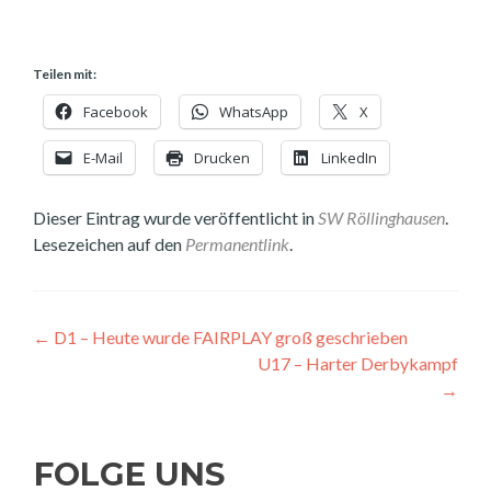
Teilen mit:
Facebook
WhatsApp
X
E-Mail
Drucken
LinkedIn
Dieser Eintrag wurde veröffentlicht in
SW Röllinghausen
.
Lesezeichen auf den
Permanentlink
.
Beitragsnavigation
←
D1 – Heute wurde FAIRPLAY groß geschrieben
U17 – Harter Derbykampf
→
FOLGE UNS