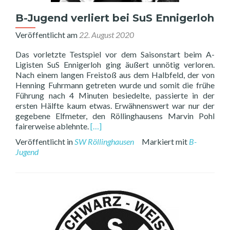
B-Jugend verliert bei SuS Ennigerloh
Veröffentlicht am
22. August 2020
Das vorletzte Testspiel vor dem Saisonstart beim A-
Ligisten SuS Ennigerloh ging äußert unnötig verloren.
Nach einem langen Freistoß aus dem Halbfeld, der von
Henning Fuhrmann getreten wurde und somit die frühe
Führung nach 4 Minuten besiedelte, passierte in der
ersten Hälfte kaum etwas. Erwähnenswert war nur der
gegebene Elfmeter, den Röllinghausens Marvin Pohl
Read
fairerweise ablehnte.
[…]
more
Veröffentlicht in
SW Röllinghausen
Markiert mit
B-
about
Jugend
B-
Jugend
verliert
bei
SuS
Ennigerloh